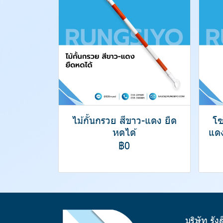
ไม้กั้นกรวย สีขาว-แดง ยืด
โซ
หดได้
แด
฿0
บริษัท รัง