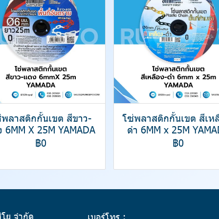
่พลาสติกกั้นเขต สีขาว-
โซ่พลาสติกกั้นเขต สีเหล
ง 6MM X 25M YAMADA
ดำ 6MM x 25M YAMA
฿0
฿0
สิโย จำกัด
เบอร์โทร :