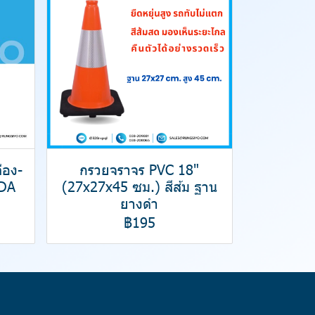
ือง-
กรวยจราจร PVC 18"
DA
(27x27x45 ซม.) สีส้ม ฐาน
ยางดำ
฿195