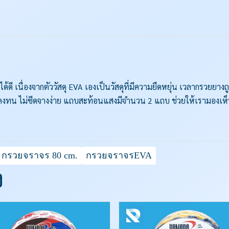
ี เนื่องจากตัววัสดุ EVA เองเป็นวัสดุที่มีความยืดหยุ่น เวลากรวยยางถ
รคงทน ไม่ซีดจางง่าย แถบสะท้อนแสงมีจำนวน 2 แถบ ช่วยให้เรามองเห
กรวยจราจร 80 cm.
กรวยจราจรEVA
ง