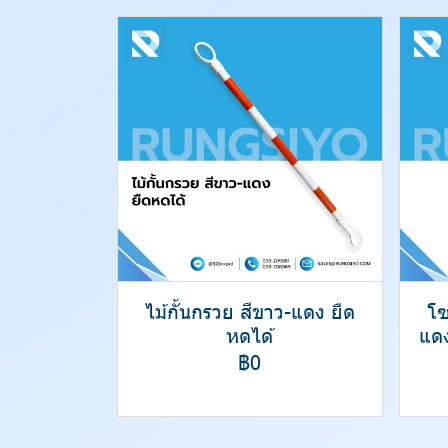
ไม้กั้นกรวย สีขาว-แดง ยืด
โซ
หดได้
แด
฿0