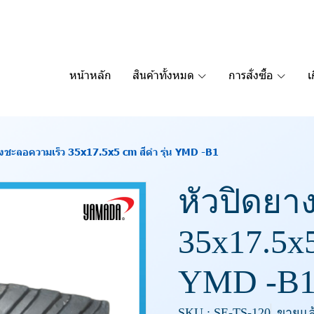
หน้าหลัก
สินค้าทั้งหมด
การสั่งซื้อ
เ
างชะลอความเร็ว 35x17.5x5 cm สีดำ รุ่น YMD -B1
หัวปิดยา
35x17.5x5
YMD -B
SKU : SE-TS-120
ขายแล้