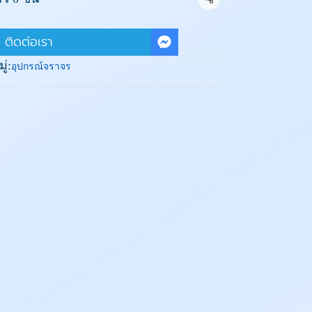
แชร์
ติดต่อเรา
่:
อุปกรณ์จราจร