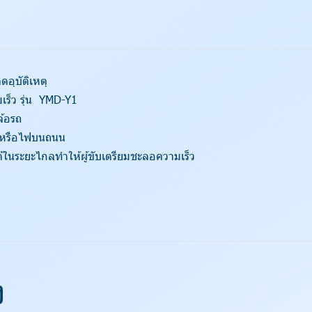
อุบัติเหตุ
เร็ว รุ่น YMD-Y1
ล้อรถ
รถหรือไฟบนถนน
้ในระยะไกลทำให้ผู้ขับเตรียมชะลอความเร็ว
ง