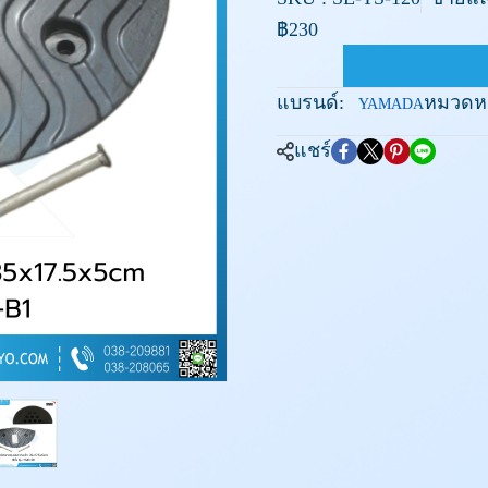
฿230
แบรนด์:
หมวดหมู
YAMADA
แชร์