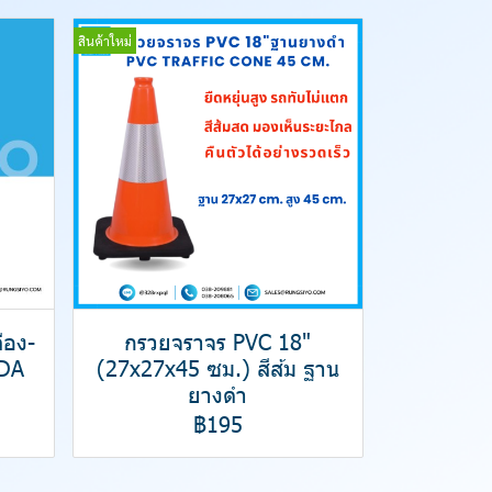
สินค้าใหม่
ือง-
กรวยจราจร PVC 18"
DA
(27x27x45 ซม.) สีส้ม ฐาน
ยางดำ
฿195