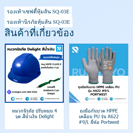
รองเท้าเซฟตี้หุ้มส้น SQ-03E
รองเท้านิรภัยหุ้มส้น SQ-03E
สินค้าที่เกี่ยวข้อง
หมวกนิรภัย ปรับหมุน 4
ถุงมือกันบาด HPPE
จุด สีน้ำเงิน Delight
เคลือบ PU รุ่น A622
#9/L ยี่ห้อ Portwest