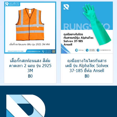
เสื้อกั๊กสะท้อนแสง สีส้ม
ถุงมือยางไนไตรกันสาร
คาดเทา 2 แถบ รุ่น 2925
เคมี รุ่น AlphaTec Solvex
3M
37-185 ยี่ห้อ Ansell
฿0
฿0