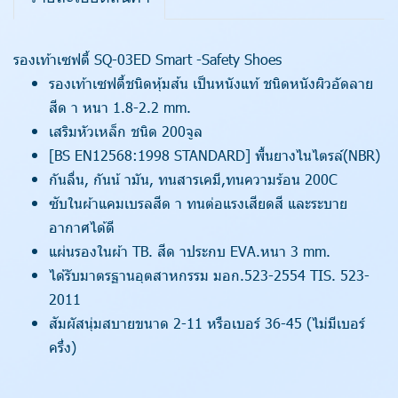
รองเท้าเซฟตี้ SQ-03ED Smart -Safety Shoes
รองเท้าเซฟตี้ชนิดหุ้มส้น เป็นหนังแท้ ชนิดหนังผิวอัดลาย
สีด า หนา 1.8-2.2 mm.
เสริมหัวเหล็ก ชนิด 200จูล
[BS EN12568:1998 STANDARD] พื้นยางไนไตรล์(NBR)
กันลื่น, กันน้ ามัน, ทนสารเคมี,ทนความร้อน 200C
ซับในผ้าแคมเบรลสีด า ทนต่อแรงเสียดสี และระบาย
อากาศได้ดี
แผ่นรองในผ้า TB. สีด าประกบ EVA.หนา 3 mm.
ได้รับมาตรฐานอุตสาหกรรม มอก.523-2554 TIS. 523-
2011
สัมผัสนุ่มสบายขนาด 2-11 หรือเบอร์ 36-45 (ไม่มีเบอร์
ครึ่ง)