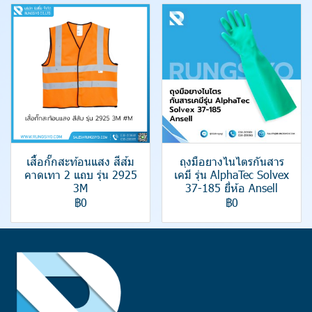
เสื้อกั๊กสะท้อนแสง สีส้ม
ถุงมือยางไนไตรกันสาร
คาดเทา 2 แถบ รุ่น 2925
เคมี รุ่น AlphaTec Solvex
3M
37-185 ยี่ห้อ Ansell
฿0
฿0