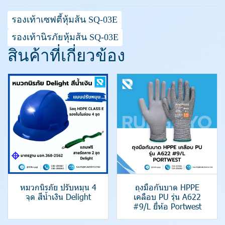
รองเท้าเซฟตี้หุ้มส้น SQ-03E
รองเท้านิรภัยหุ้มส้น SQ-03E
สินค้าที่เกี่ยวข้อง
หมวกนิรภัย ปรับหมุน 4
ถุงมือกันบาด HPPE
จุด สีน้ำเงิน Delight
เคลือบ PU รุ่น A622
#9/L ยี่ห้อ Portwest