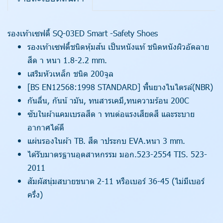
รองเท้าเซฟตี้ SQ-03ED Smart -Safety Shoes
รองเท้าเซฟตี้ชนิดหุ้มส้น เป็นหนังแท้ ชนิดหนังผิวอัดลาย
สีด า หนา 1.8-2.2 mm.
เสริมหัวเหล็ก ชนิด 200จูล
[BS EN12568:1998 STANDARD] พื้นยางไนไตรล์(NBR)
กันลื่น, กันน้ ามัน, ทนสารเคมี,ทนความร้อน 200C
ซับในผ้าแคมเบรลสีด า ทนต่อแรงเสียดสี และระบาย
อากาศได้ดี
แผ่นรองในผ้า TB. สีด าประกบ EVA.หนา 3 mm.
ได้รับมาตรฐานอุตสาหกรรม มอก.523-2554 TIS. 523-
2011
สัมผัสนุ่มสบายขนาด 2-11 หรือเบอร์ 36-45 (ไม่มีเบอร์
ครึ่ง)