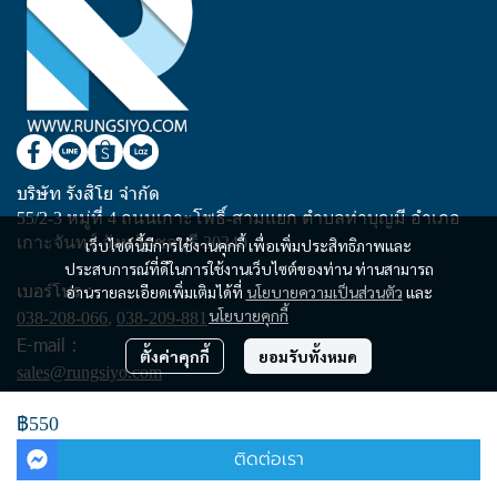
บริษัท รังสิโย จำกัด
55/2-3 หมู่ที่ 4 ถนนเกาะโพธิ์-สามแยก ตำบลท่าบุญมี อำเภอ
เกาะจันทร์ จังหวัดชลบุรี 20240
เว็บไซต์นี้มีการใช้งานคุกกี้ เพื่อเพิ่มประสิทธิภาพและ
ประสบการณ์ที่ดีในการใช้งานเว็บไซต์ของท่าน ท่านสามารถ
เบอร์โทร :
อ่านรายละเอียดเพิ่มเติมได้ที่
นโยบายความเป็นส่วนตัว
และ
นโยบายคุกกี้
038-208-066
,
038-209-881
E-mail :
ตั้งค่าคุกกี้
ยอมรับทั้งหมด
sales@rungsiyo.com
฿550
Copyright | All Rights Reserved | Powered by rungsiyo.com
ติดต่อเรา
Powered By
MakeWebEasy