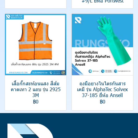
#9/L ยี่ห้อ Portwest
เสื้อกั๊กสะท้อนแสง สีส้ม
ถุงมือยางไนไตรกันสาร
คาดเทา 2 แถบ รุ่น 2925
เคมี รุ่น AlphaTec Solvex
3M
37-185 ยี่ห้อ Ansell
฿0
฿0