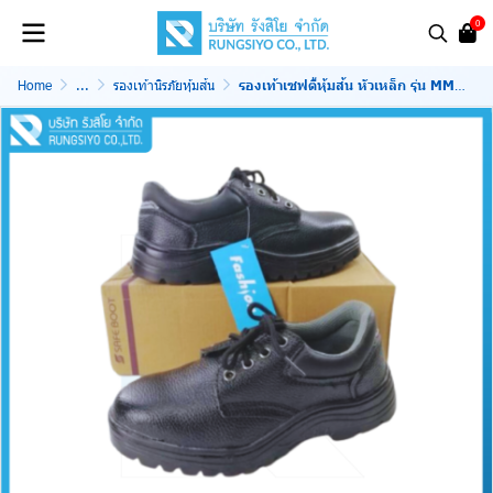
0
Home
...
รองเท้านิรภัยหุ้มส้น
รองเท้าเซฟตี้หุ้มส้น หัวเหล็ก รุ่น MM8888 สีดำ