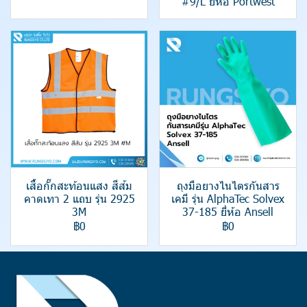
#9/L ยี่ห้อ Portwest
เสื้อกั๊กสะท้อนแสง สีส้ม
ถุงมือยางไนไตรกันสาร
คาดเทา 2 แถบ รุ่น 2925
เคมี รุ่น AlphaTec Solvex
3M
37-185 ยี่ห้อ Ansell
฿0
฿0