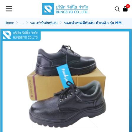
0
Home
...
รองเท้านิรภัยหุ้มส้น
รองเท้าเซฟตี้หุ้มส้น หัวเหล็ก รุ่น MM8888 สีดำ