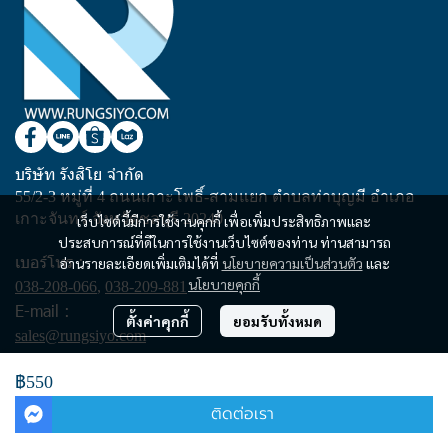
บริษัท รังสิโย จำกัด
55/2-3 หมู่ที่ 4 ถนนเกาะโพธิ์-สามแยก ตำบลท่าบุญมี อำเภอ
เกาะจันทร์ จังหวัดชลบุรี 20240
เว็บไซต์นี้มีการใช้งานคุกกี้ เพื่อเพิ่มประสิทธิภาพและ
ประสบการณ์ที่ดีในการใช้งานเว็บไซต์ของท่าน ท่านสามารถ
เบอร์โทร :
อ่านรายละเอียดเพิ่มเติมได้ที่
นโยบายความเป็นส่วนตัว
และ
นโยบายคุกกี้
038-208-066
,
038-209-881
E-mail :
ตั้งค่าคุกกี้
ยอมรับทั้งหมด
sales@rungsiyo.com
฿550
Copyright | All Rights Reserved | Powered by rungsiyo.com
ติดต่อเรา
Powered By
MakeWebEasy