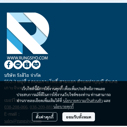
บริษัท รังสิโย จำกัด
55/2-3 หมู่ที่ 4 ถนนเกาะโพธิ์-สามแยก ตำบลท่าบุญมี อำเภอ
เกาะจันทร์ จังหวัดชลบุรี 20240
เว็บไซต์นี้มีการใช้งานคุกกี้ เพื่อเพิ่มประสิทธิภาพและ
ประสบการณ์ที่ดีในการใช้งานเว็บไซต์ของท่าน ท่านสามารถ
เบอร์โทร :
อ่านรายละเอียดเพิ่มเติมได้ที่
นโยบายความเป็นส่วนตัว
และ
นโยบายคุกกี้
038-208-066
,
038-209-881
E-mail :
ตั้งค่าคุกกี้
ยอมรับทั้งหมด
sales@rungsiyo.com