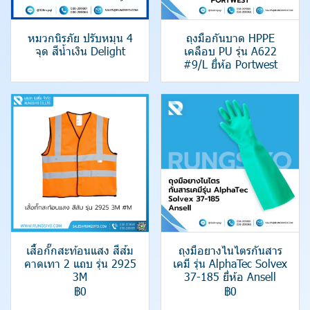
หมวกนิรภัย ปรับหมุน 4
ถุงมือกันบาด HPPE
จุด สีน้ำเงิน Delight
เคลือบ PU รุ่น A622
#9/L ยี่ห้อ Portwest
เสื้อกั๊กสะท้อนแสง สีส้ม
ถุงมือยางไนไตรกันสาร
คาดเทา 2 แถบ รุ่น 2925
เคมี รุ่น AlphaTec Solvex
3M
37-185 ยี่ห้อ Ansell
฿0
฿0