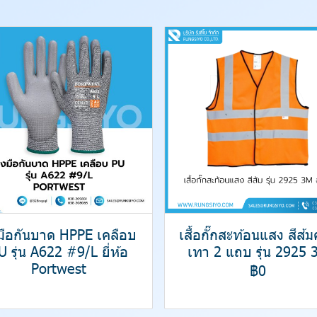
งมือกันบาด HPPE เคลือบ
เสื้อกั๊กสะท้อนแสง สีส้
U รุ่น A622 #9/L ยี่ห้อ
เทา 2 แถบ รุ่น 2925 
Portwest
฿0