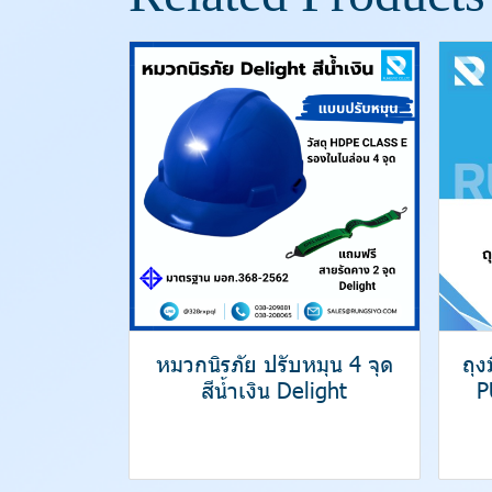
หมวกนิรภัย ปรับหมุน 4 จุด
ถุ
สีน้ำเงิน Delight
P