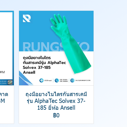
มคาด
ถุงมือยางไนไตรกันสารเคมี
3M
รุ่น AlphaTec Solvex 37-
185 ยี่ห้อ Ansell
฿0