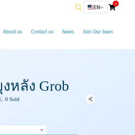
0
EN
About us
Contact us
News
Join Our team
ุงหลัง Grob
L
0 Sold
Share