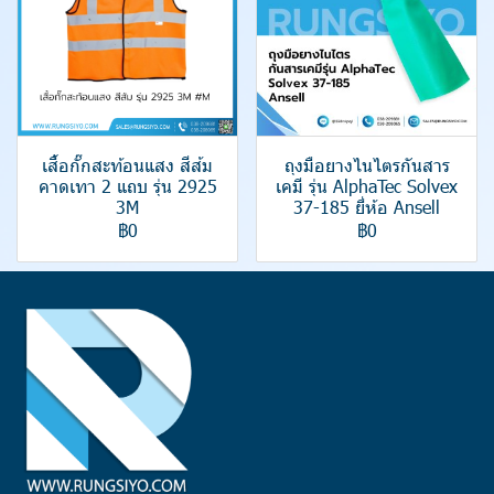
เสื้อกั๊กสะท้อนแสง สีส้ม
ถุงมือยางไนไตรกันสาร
คาดเทา 2 แถบ รุ่น 2925
เคมี รุ่น AlphaTec Solvex
3M
37-185 ยี่ห้อ Ansell
฿0
฿0