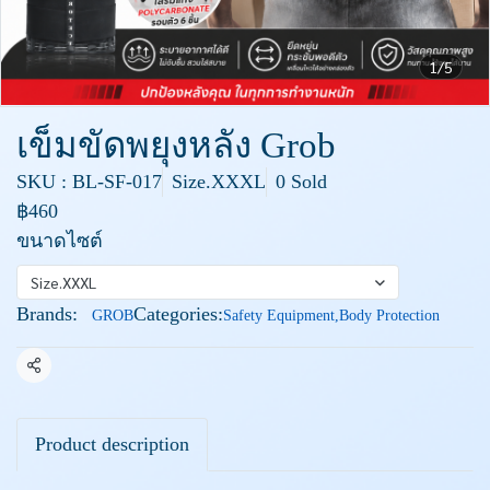
1/5
เข็มขัดพยุงหลัง Grob
SKU : BL-SF-017
Size.XXXL
0 Sold
฿460
ขนาดไซต์
Size.XXXL
Brands:
Categories:
GROB
Safety Equipment
,
Body Protection
Share
Product description