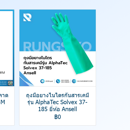
มคาด
ถุงมือยางไนไตรกันสารเคมี
3M
รุ่น AlphaTec Solvex 37-
185 ยี่ห้อ Ansell
฿0