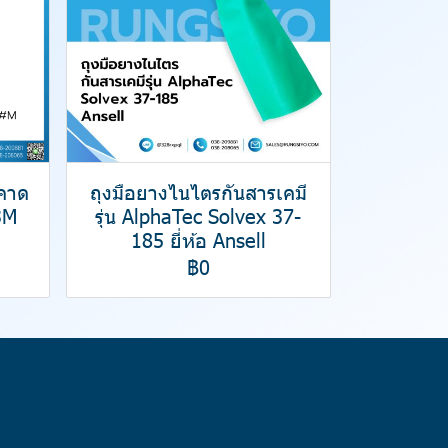
มคาด
ถุงมือยางไนไตรกันสารเคมี
3M
รุ่น AlphaTec Solvex 37-
185 ยี่ห้อ Ansell
฿0