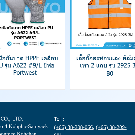
งมือกันบาด HPPE เคลือบ
เสื้อกั๊กสะท้อนแสง สีส้
U รุ่น A622 #9/L ยี่ห้อ
เทา 2 แถบ รุ่น 2925 
Portwest
฿0
 CO., LTD.
Tel :
oo 4 Kohpho-Samyaek
(+66) 38-208-066
,
(+66) 38-209-
oonmee Kohchan