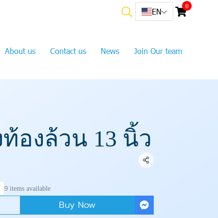
0
EN
About us
Contact us
News
Join Our team
งท้องล้วน 13 นิ้ว
Share
9 items available
Buy Now