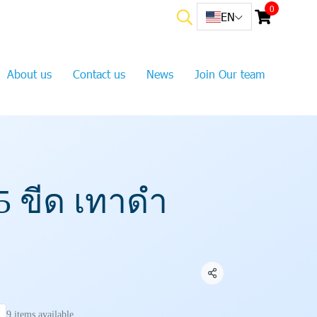
0
EN
About us
Contact us
News
Join Our team
5 ขีด เทาดำ
ว
Share
9 items available