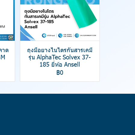
มคาด
ถุงมือยางไนไตรกันสารเคมี
3M
รุ่น AlphaTec Solvex 37-
185 ยี่ห้อ Ansell
฿0