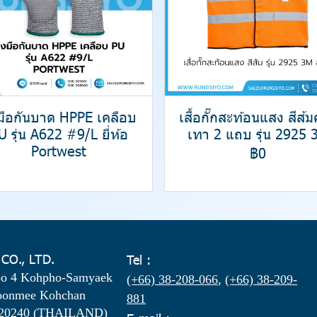
งมือกันบาด HPPE เคลือบ
เสื้อกั๊กสะท้อนแสง สีส้
U รุ่น A622 #9/L ยี่ห้อ
เทา 2 แถบ รุ่น 2925 
Portwest
฿0
 CO., LTD.
Tel :
oo 4 Kohpho-Samyaek
(+66) 38-208-066
,
(+66) 38-209-
oonmee Kohchan
881
 20240 (THAILAND)