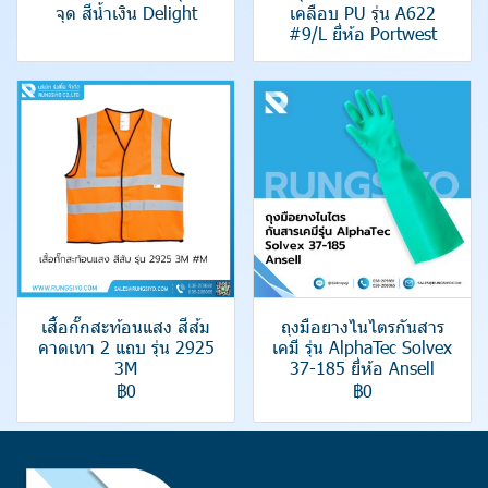
จุด สีน้ำเงิน Delight
เคลือบ PU รุ่น A622
#9/L ยี่ห้อ Portwest
เสื้อกั๊กสะท้อนแสง สีส้ม
ถุงมือยางไนไตรกันสาร
คาดเทา 2 แถบ รุ่น 2925
เคมี รุ่น AlphaTec Solvex
3M
37-185 ยี่ห้อ Ansell
฿0
฿0