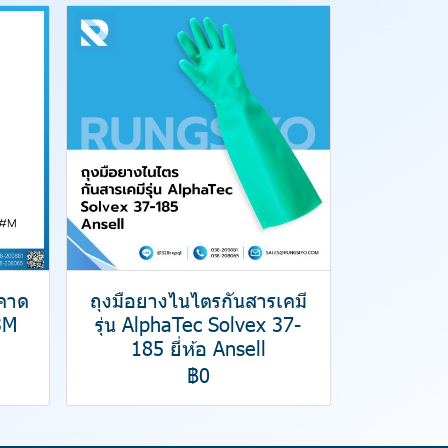
มคาด
ถุงมือยางไนไตรกันสารเคมี
3M
รุ่น AlphaTec Solvex 37-
185 ยี่ห้อ Ansell
฿0