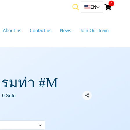
0
EN
About us
Contact us
News
Join Our team
ีกรมท่า #M
0 Sold
Share