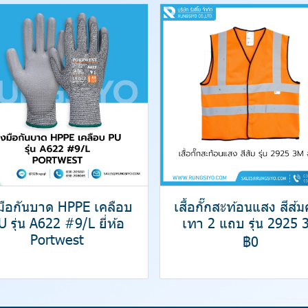
งมือกันบาด HPPE เคลือบ
เสื้อกั๊กสะท้อนแสง สีส้
U รุ่น A622 #9/L ยี่ห้อ
เทา 2 แถบ รุ่น 2925 
Portwest
฿0