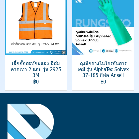
เสื้อกั๊กสะท้อนแสง สีส้ม
ถุงมือยางไนไตรกันสาร
คาดเทา 2 แถบ รุ่น 2925
เคมี รุ่น AlphaTec Solvex
3M
37-185 ยี่ห้อ Ansell
฿0
฿0