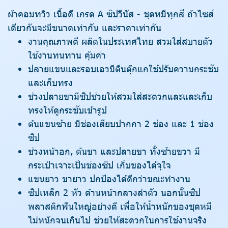
ผ้าคอมทวิว เนื้อดี เกรด A ซิปวีนัส - ชุดหมีทุกสี ถ้าไซส์
เดียวกันจะมีขนาดเท่ากัน และราคาเท่ากัน
งานคุณภาพดี ผลิตในประเทศไทย สวมใส่สบายตัว
ใช้งานทนทาน คุ้มค่า
ปลายแขนและรอบเอวมีตีนตุ๊กแกใช้ปรับความกระชับ
และเก็บทรง
ช่วงปลายขามีซิปช่วยให้สวมใส่สะดวกและและเก็บ
ทรงให้ดูกระชับเข้ารูป
ต้นแขนซ้าย มีช่องเสียบปากกา 2 ช่อง และ 1 ช่อง
ซิป
ช่วงหน้าอก, ต้นขา และปลายขา ทั้งซ้ายขวา มี
กระเป๋าเจาะเป็นช่องซิป เก็บของได้จุใจ
แขนยาว ขายาว ปกป้องได้ดีกว่าขณะทำงาน
ซิปเหล็ก 2 หัว ด้านหน้ากลางลำตัว นอกนั้นซิป
พลาสติกฟันใหญ่อย่างดี เพื่อให้น้ำหนักของชุดหมี
ไม่หนักจนเกินไป ช่วยให้สะดวกในการใช้งานจริง