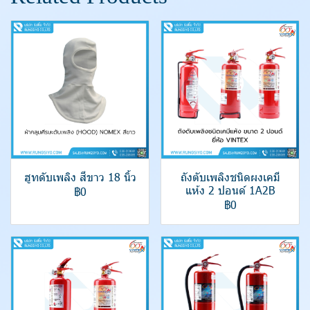
ฮูทดับเพลิง สีขาว 18 นิ้ว
ถังตับเพลิงชนิดผงเคมี
แห้ง 2 ปอนด์ 1A2B
฿0
฿0