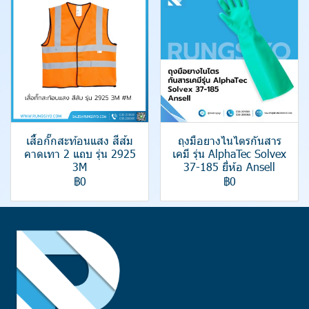
เสื้อกั๊กสะท้อนแสง สีส้ม
ถุงมือยางไนไตรกันสาร
คาดเทา 2 แถบ รุ่น 2925
เคมี รุ่น AlphaTec Solvex
3M
37-185 ยี่ห้อ Ansell
฿0
฿0