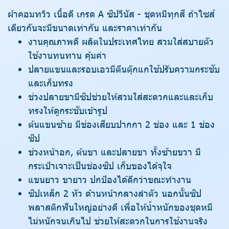
ผ้าคอมทวิว เนื้อดี เกรด A ซิปวีนัส - ชุดหมีทุกสี ถ้าไซส์
เดียวกันจะมีขนาดเท่ากัน และราคาเท่ากัน
งานคุณภาพดี ผลิตในประเทศไทย สวมใส่สบายตัว
ใช้งานทนทาน คุ้มค่า
ปลายแขนและรอบเอวมีตีนตุ๊กแกใช้ปรับความกระชับ
และเก็บทรง
ช่วงปลายขามีซิปช่วยให้สวมใส่สะดวกและและเก็บ
ทรงให้ดูกระชับเข้ารูป
ต้นแขนซ้าย มีช่องเสียบปากกา 2 ช่อง และ 1 ช่อง
ซิป
ช่วงหน้าอก, ต้นขา และปลายขา ทั้งซ้ายขวา มี
กระเป๋าเจาะเป็นช่องซิป เก็บของได้จุใจ
แขนยาว ขายาว ปกป้องได้ดีกว่าขณะทำงาน
ซิปเหล็ก 2 หัว ด้านหน้ากลางลำตัว นอกนั้นซิป
พลาสติกฟันใหญ่อย่างดี เพื่อให้น้ำหนักของชุดหมี
ไม่หนักจนเกินไป ช่วยให้สะดวกในการใช้งานจริง