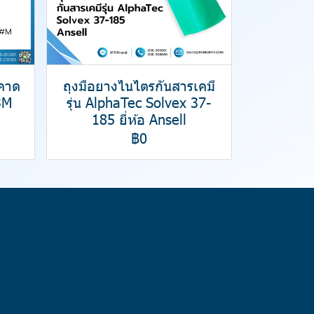
มคาด
ถุงมือยางไนไตรกันสารเคมี
3M
รุ่น AlphaTec Solvex 37-
185 ยี่ห้อ Ansell
฿0