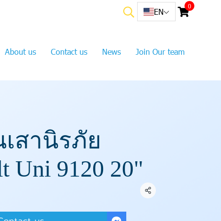
0
EN
About us
Contact us
News
Join Our team
นเสานิรภัย
lt Uni 9120 20"
Share