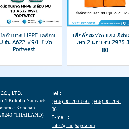
งมือกันบาด HPPE เคลือบ
เสื้อกั๊กสะท้อนแสง สีส้
U รุ่น A622 #9/L ยี่ห้อ
เทา 2 แถบ รุ่น 2925 
Portwest
฿0
 CO., LTD.
Tel :
oo 4 Kohpho-Samyaek
(+66) 38-208-066
,
(+66) 38-209-
oonmee Kohchan
881
 20240 (THAILAND)
E-mail :
sales@rungsiyo.com