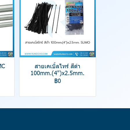
MC
สายเคเบิ้ลไทร์ สีดำ
100mm.(4")x2.5mm.
฿0