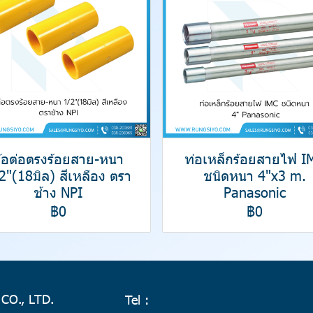
้อต่อตรงร้อยสาย-หนา
ท่อเหล็กร้อยสายไฟ I
2"(18มิล) สีเหลือง ตรา
ชนิดหนา 4"x3 m.
ช้าง NPI
Panasonic
฿0
฿0
 CO., LTD.
Tel :