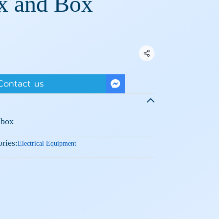
x and Box
Share
Contact us
 box
ries:
Electrical Equipment