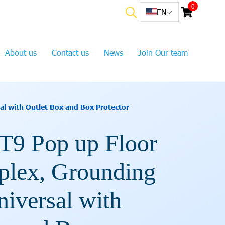
0
EN
About us
Contact us
News
Join Our team
l with Outlet Box and Box Protector
9 Pop up Floor
plex, Grounding
iversal with