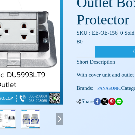
Outlet Bo
Protector
SKU : EE-OE-156
0 Sold
฿0
Short Description
With cover unit and outlet
Brands:
Catego
PANASONIC
Share