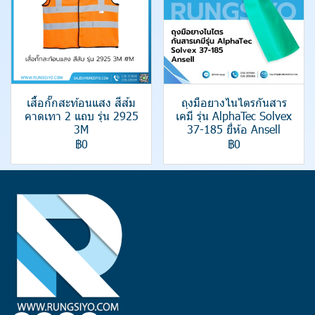
เสื้อกั๊กสะท้อนแสง สีส้ม
ถุงมือยางไนไตรกันสาร
คาดเทา 2 แถบ รุ่น 2925
เคมี รุ่น AlphaTec Solvex
3M
37-185 ยี่ห้อ Ansell
฿0
฿0