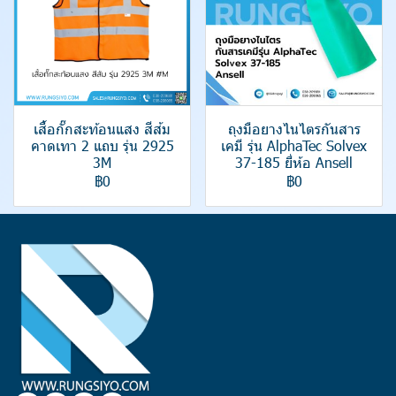
เสื้อกั๊กสะท้อนแสง สีส้ม
ถุงมือยางไนไตรกันสาร
คาดเทา 2 แถบ รุ่น 2925
เคมี รุ่น AlphaTec Solvex
3M
37-185 ยี่ห้อ Ansell
฿0
฿0