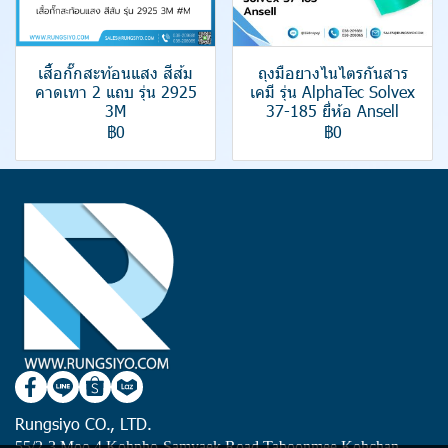
เสื้อกั๊กสะท้อนแสง สีส้ม
ถุงมือยางไนไตรกันสาร
คาดเทา 2 แถบ รุ่น 2925
เคมี รุ่น AlphaTec Solvex
3M
37-185 ยี่ห้อ Ansell
฿0
฿0
Rungsiyo CO., LTD.
55/2-3 Moo 4 Kohpho-Samyaek Road Taboonmee Kohchan