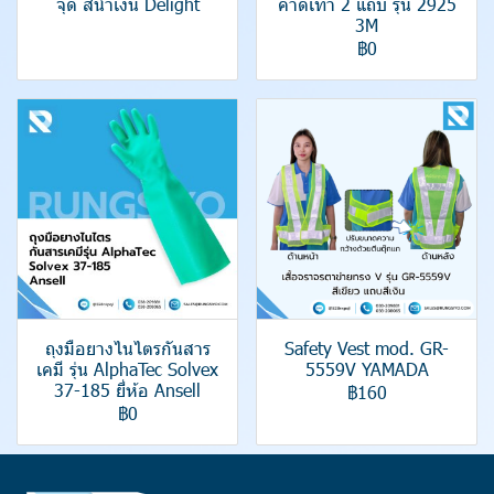
จุด สีน้ำเงิน Delight
คาดเทา 2 แถบ รุ่น 2925
3M
฿0
ถุงมือยางไนไตรกันสาร
Safety Vest mod. GR-
เคมี รุ่น AlphaTec Solvex
5559V YAMADA
37-185 ยี่ห้อ Ansell
฿160
฿0