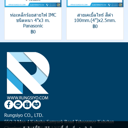
ท่อเหล็กร้อยสายไฟ IMC
สายเคเบิ้ลไทร์ สีดำ
ชนิดหนา 4"x3 m.
100mm.(4")x2.5mm.
Panasonic
฿0
฿0
Rungsiyo CO., LTD.
55/2-3 Moo 4 Kohpho-Samyaek Road Taboonmee Kohchan
Chonburi 20240 (THAILAND)