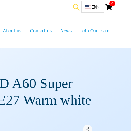
0
EN
About us
Contact us
News
Join Our team
D A60 Super
E27 Warm white