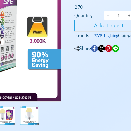
฿70
Quantity
Add to cart
Brands:
Categ
EVE Lighting
Share