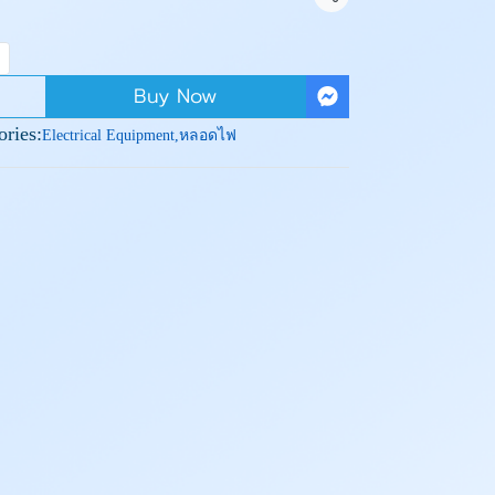
Share
Buy Now
ories:
Electrical Equipment
,
หลอดไฟ