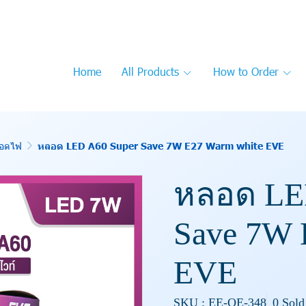
Home
All Products
How to Order
อดไฟ
หลอด LED A60 Super Save 7W E27 Warm white EVE
หลอด LE
Save 7W 
EVE
SKU : EE-OE-348
0 Sold