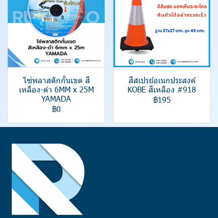
โซ่พลาสติกกั้นเขต สี
สีสเปรย์อเนกประสงค์
เหลือง-ดำ 6MM x 25M
KOBE สีเหลือง #918
YAMADA
฿195
฿0