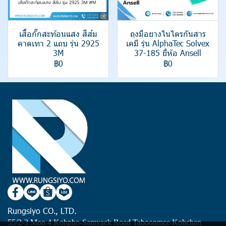
เสื้อกั๊กสะท้อนแสง สีส้ม
ถุงมือยางไนไตรกันสาร
คาดเทา 2 แถบ รุ่น 2925
เคมี รุ่น AlphaTec Solvex
3M
37-185 ยี่ห้อ Ansell
฿0
฿0
Rungsiyo CO., LTD.
55/2-3 Moo 4 Kohpho-Samyaek Road Taboonmee Kohchan