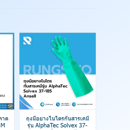
มคาด
ถุงมือยางไนไตรกันสารเคมี
3M
รุ่น AlphaTec Solvex 37-