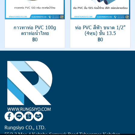
กาวทาท่อ PVC 100g
ท่อ PVC สีฟ้า ขนาด 1/2"
ตราท่อน้ำไทย
(4หุน) ชั้น 13.5
฿0
฿0
Rungsiyo CO., LTD.
55/2-3 Moo 4 Kohpho-Samyaek Road Taboonmee Kohchan