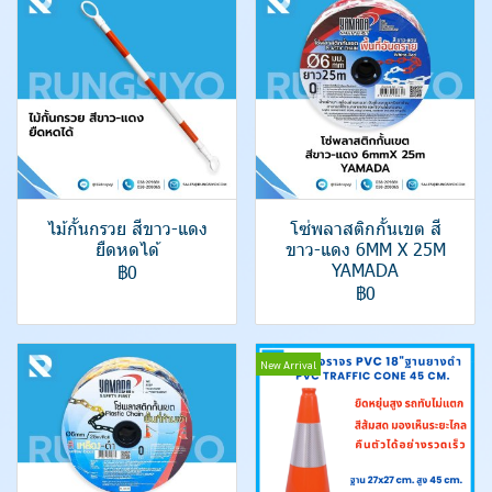
ไม้กั้นกรวย สีขาว-แดง
โซ่พลาสติกกั้นเขต สี
ยืดหดได้
ขาว-แดง 6MM X 25M
YAMADA
฿0
฿0
New Arrival