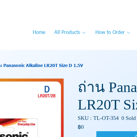
Home
All Products
How to Order
าน Panasonic Alkaline LR20T Size D 1.5V
ถ่าน Pana
LR20T Si
SKU : TL-OT-354
0 Sold
฿0