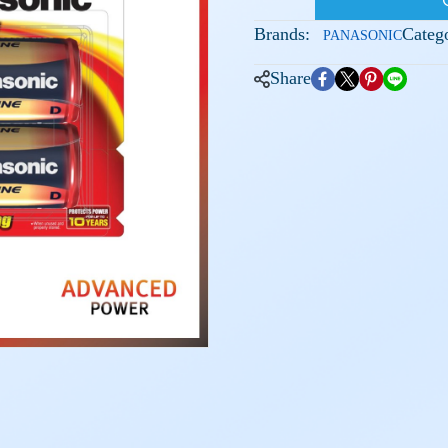
Brands:
Catego
PANASONIC
Share