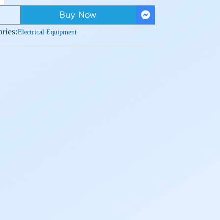
Buy Now
ries:
Electrical Equipment