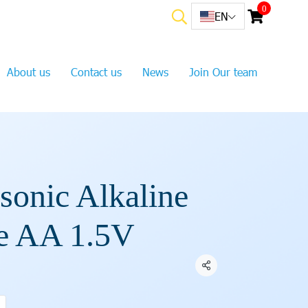
0
EN
About us
Contact us
News
Join Our team
sonic Alkaline
e AA 1.5V
Share