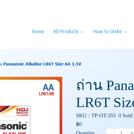
Home
All Products
How to Order
าน Panasonic Alkaline LR6T Size AA 1.5V
ถ่าน Pana
LR6T Siz
SKU : TP-OT-355
0 Sold
฿0
Quantity