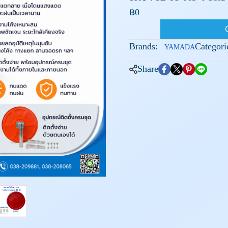
฿0
Brands:
Categori
YAMADA
Share