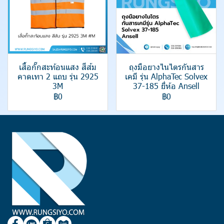
เสื้อกั๊กสะท้อนแสง สีส้ม
ถุงมือยางไนไตรกันสาร
คาดเทา 2 แถบ รุ่น 2925
เคมี รุ่น AlphaTec Solvex
3M
37-185 ยี่ห้อ Ansell
฿0
฿0