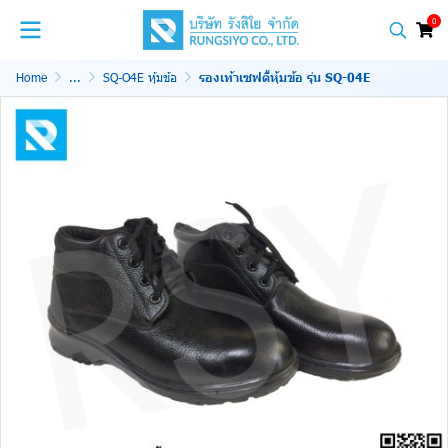
0
Home
...
SQ-O4E หุ้มข้อ
รองเท้าเซฟตี้หุ้มข้อ รุ่น SQ-04E