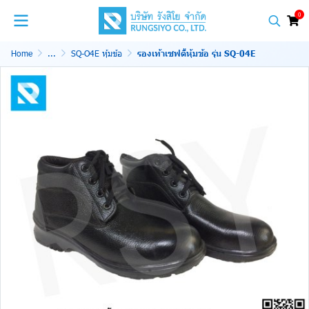
0
Home
...
SQ-O4E หุ้มข้อ
รองเท้าเซฟตี้หุ้มข้อ รุ่น SQ-04E