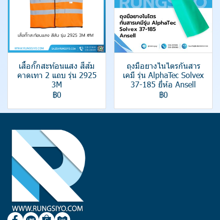
เสื้อกั๊กสะท้อนแสง สีส้ม
ถุงมือยางไนไตรกันสาร
คาดเทา 2 แถบ รุ่น 2925
เคมี รุ่น AlphaTec Solvex
3M
37-185 ยี่ห้อ Ansell
฿0
฿0