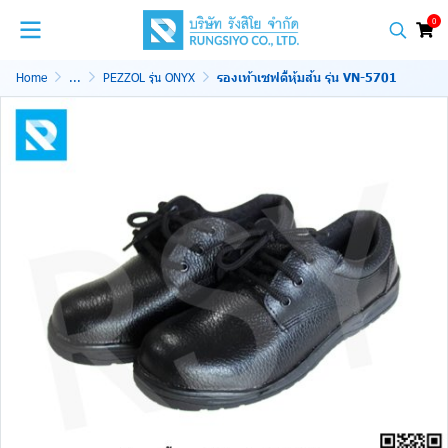
0
Home
...
PEZZOL รุ่น ONYX
รองเท้าเซฟตี้หุ้มส้น รุ่น VN-5701