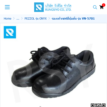
0
Home
...
PEZZOL รุ่น ONYX
รองเท้าเซฟตี้หุ้มส้น รุ่น VN-5701