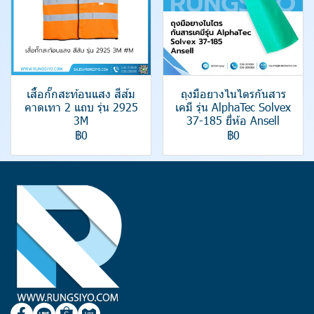
เสื้อกั๊กสะท้อนแสง สีส้ม
ถุงมือยางไนไตรกันสาร
คาดเทา 2 แถบ รุ่น 2925
เคมี รุ่น AlphaTec Solvex
3M
37-185 ยี่ห้อ Ansell
฿0
฿0