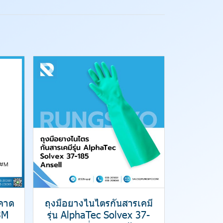
มคาด
ถุงมือยางไนไตรกันสารเคมี
3M
รุ่น AlphaTec Solvex 37-