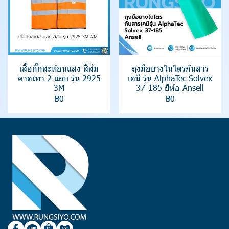
เสื้อกั๊กสะท้อนแสง สีส้ม
ถุงมือยางไนไตรกันสาร
คาดเทา 2 แถบ รุ่น 2925
เคมี รุ่น AlphaTec Solvex
3M
37-185 ยี่ห้อ Ansell
฿0
฿0