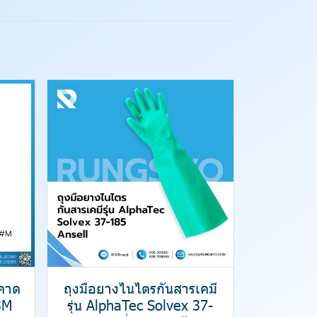
มคาด
ถุงมือยางไนไตรกันสารเคมี
3M
รุ่น AlphaTec Solvex 37-