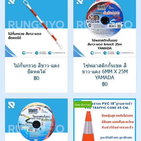
ไม้กั้นกรวย สีขาว-แดง
โซ่พลาสติกกั้นเขต สี
ยืดหดได้
ขาว-แดง 6MM X 25M
YAMADA
฿0
฿0
New Arrival