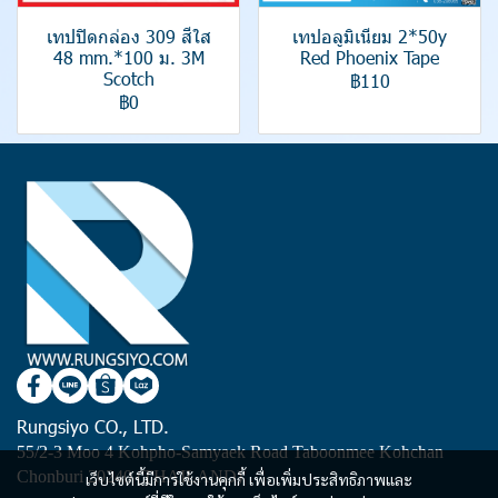
เทปปิดกล่อง 309 สีใส
เทปอลูมิเนียม 2*50y
48 mm.*100 ม. 3M
Red Phoenix Tape
Scotch
฿110
฿0
Rungsiyo CO., LTD.
55/2-3 Moo 4 Kohpho-Samyaek Road Taboonmee Kohchan
Chonburi 20240 (THAILAND)
เว็บไซต์นี้มีการใช้งานคุกกี้ เพื่อเพิ่มประสิทธิภาพและ