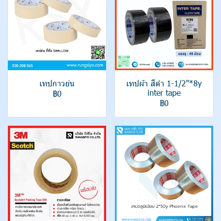
เทปกาวย่น
เทปผ้า สีดำ 1-1/2"*8y
inter tape
฿0
฿0