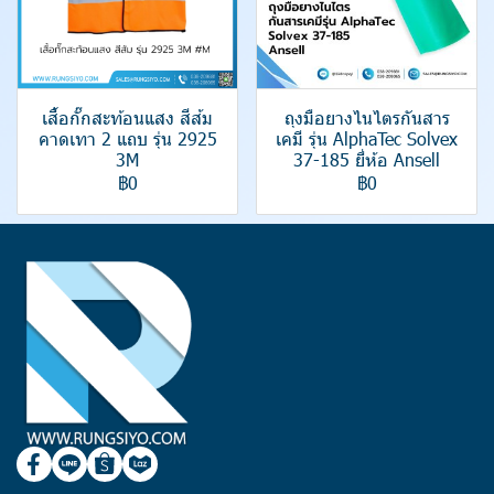
เสื้อกั๊กสะท้อนแสง สีส้ม
ถุงมือยางไนไตรกันสาร
คาดเทา 2 แถบ รุ่น 2925
เคมี รุ่น AlphaTec Solvex
3M
37-185 ยี่ห้อ Ansell
฿0
฿0