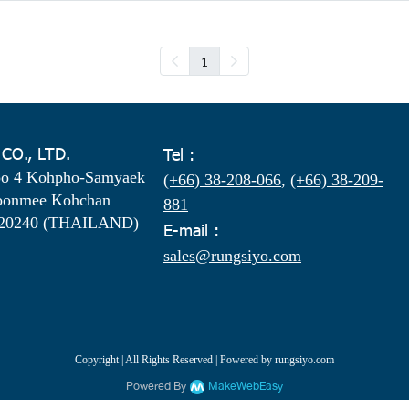
1
 CO., LTD.
Tel :
oo 4 Kohpho-Samyaek
(+66) 38-208-066
,
(+66) 38-209-
oonmee Kohchan
881
 20240 (THAILAND)
E-mail :
sales@rungsiyo.com
Copyright | All Rights Reserved | Powered by rungsiyo.com
Powered By
MakeWebEasy