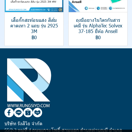
เสื้อกั๊กสะท้อนแสง สีส้ม
ถุงมือยางไนไตรกันสาร
คาดเทา 2 แถบ รุ่น 2925
เคมี รุ่น AlphaTec Solvex
3M
37-185 ยี่ห้อ Ansell
฿0
฿0
บริษัท รังสิโย จำกัด
55/2-3 หมู่ที่ 4 ถนนเกาะโพธิ์-สามแยก ตำบลท่าบุญมี อำเภอ