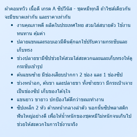
ผ้าคอมทวิว เนื้อดี เกรด A ซิปวีนัส - ชุดหมีทุกสี ถ้าไซส์เดียวกัน
จะมีขนาดเท่ากัน และราคาเท่ากัน
งานคุณภาพดี ผลิตในประเทศไทย สวมใส่สบายตัว ใช้งาน
ทนทาน คุ้มค่า
ปลายแขนและรอบเอวมีตีนตุ๊กแกใช้ปรับความกระชับและ
เก็บทรง
ช่วงปลายขามีซิปช่วยให้สวมใส่สะดวกและและเก็บทรงให้ดู
กระชับเข้ารูป
ต้นแขนซ้าย มีช่องเสียบปากกา 2 ช่อง และ 1 ช่องซิป
ช่วงหน้าอก, ต้นขา และปลายขา ทั้งซ้ายขวา มีกระเป๋าเจาะ
เป็นช่องซิป เก็บของได้จุใจ
แขนยาว ขายาว ปกป้องได้ดีกว่าขณะทำงาน
ซิปเหล็ก 2 หัว ด้านหน้ากลางลำตัว นอกนั้นซิปพลาสติก
ฟันใหญ่อย่างดี เพื่อให้น้ำหนักของชุดหมีไม่หนักจนเกินไป
ช่วยให้สะดวกในการใช้งานจริง