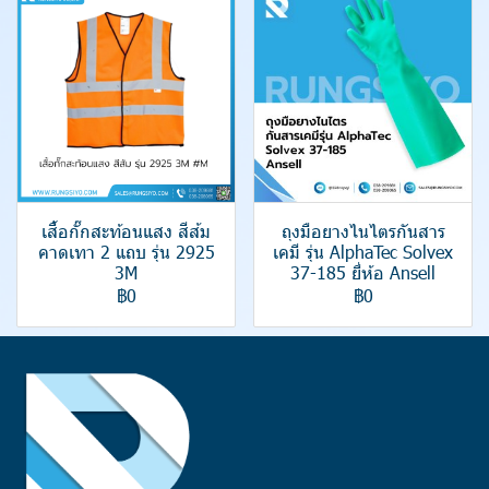
เสื้อกั๊กสะท้อนแสง สีส้ม
ถุงมือยางไนไตรกันสาร
คาดเทา 2 แถบ รุ่น 2925
เคมี รุ่น AlphaTec Solvex
3M
37-185 ยี่ห้อ Ansell
฿0
฿0