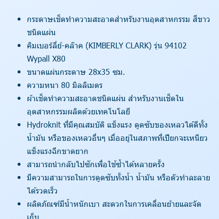
กระดาษเช็ดทำความสะอาดสำหรับงานอุตสาหกรรม สีขาว
ชนิดแผ่น
คิมเบอร์ลี่ย์-คล๊าค (KIMBERLY CLARK) รุ่น 94102
Wypall X80
ขนาดแผ่นกระดาษ 28x35 ซม.
ความหนา 80 มิลลิเมตร
ผ้าเช็ดทำความสะอาดชนิดแผ่น สำหรับงานเช็ดใน
อุตสาหกรรมผลิตด้วยเทคโนโลยี
Hydroknit ที่มีคุณสมบัติ แข็งแรง ดูดซับของเหลวได้ดีทั้ง
น้ำมัน หรือของเหลวอื่นๆ เมื่ออยู่ในสภาพที่เปียกจะเหนียว
แข็งแรงฉีกขาดยาก
สามารถนำกลับไปซักเพื่อใช้ซ้ำได้หลายครั้ง
มีความสามารถในการดูดซับทั้งน้ำ น้ำมัน หรือตัวทำละลาย
ได้รวดเร็ว
ผลิตภัณฑ์มีน้ำหนักเบา สะดวกในการเคลื่อนย้ายและจัด
เก็บ