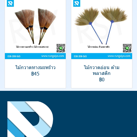
ไม้กวาดทางมะพร้าว
ไม้กวาดอ่อน ด้าม
พลาสติก
฿45
฿0