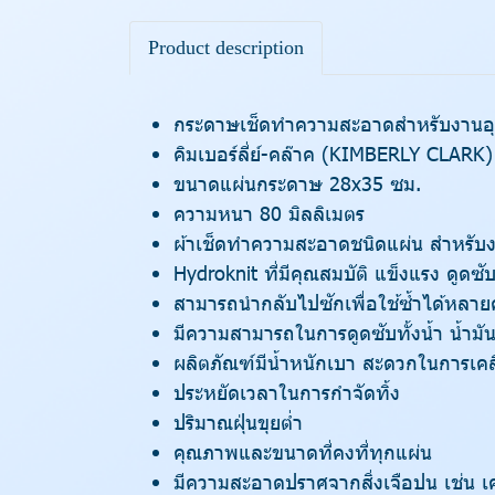
Product description
กระดาษเช็ดทำความสะอาดสำหรับงานอุ
คิมเบอร์ลี่ย์-คล๊าค (KIMBERLY CLARK)
ขนาดแผ่นกระดาษ 28x35 ซม.
ความหนา 80 มิลลิเมตร
ผ้าเช็ดทำความสะอาดชนิดแผ่น สำหรับ
Hydroknit ที่มีคุณสมบัติ แข็งแรง ดูดซ
สามารถนำกลับไปซักเพื่อใช้ซ้ำได้หลายค
มีความสามารถในการดูดซับทั้งน้ำ น้ำมั
ผลิตภัณฑ์มีน้ำหนักเบา สะดวกในการเคลื
ประหยัดเวลาในการกำจัดทิ้ง
ปริมาณฝุ่นขุยต่ำ
คุณภาพและขนาดที่คงที่ทุกแผ่น
มีความสะอาดปราศจากสิ่งเจือปน เช่น เศ