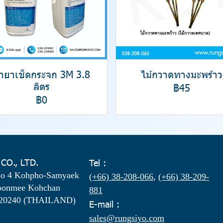
้ำยาเช็ดกระจก 3M 3.8
ไม้กวาดทางมะพร้าว
ลิตร
฿45
฿0
 CO., LTD.
Tel :
oo 4 Kohpho-Samyaek
(+66) 38-208-066
,
(+66) 38-209-
oonmee Kohchan
881
 20240 (THAILAND)
E-mail :
sales@rungsiyo.com