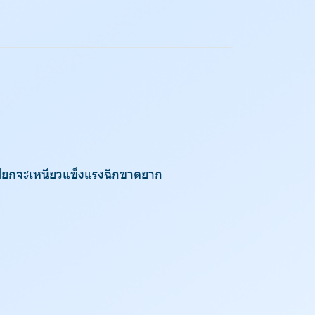
ี่เปียกจะเหนียวแข็งแรงฉีกขาดยาก