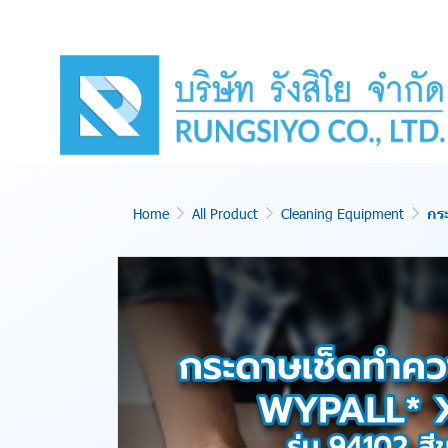
Home
All Product
Cleaning Equipment
กร