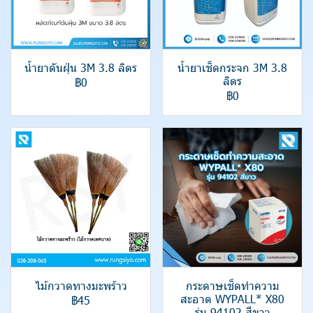
น้ำยาดันฝุ่น 3M 3.8 ลิตร
น้ำยาเช็ดกระจก 3M 3.8
ลิตร
฿0
฿0
ไม้กวาดทางมะพร้าว
กระดาษเช็ดทำความ
สะอาด WYPALL* X80
฿45
รุ่น 94102 สีขาว