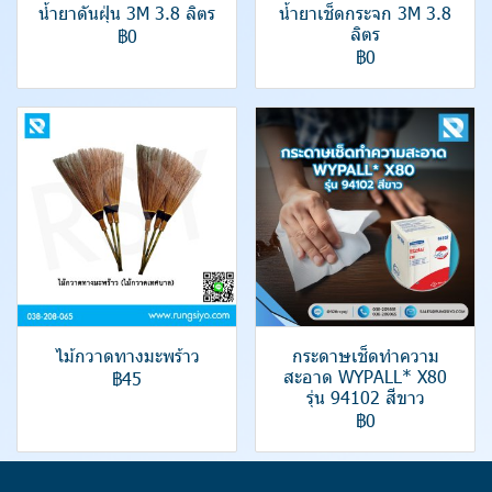
น้ำยาดันฝุ่น 3M 3.8 ลิตร
น้ำยาเช็ดกระจก 3M 3.8
ลิตร
฿0
฿0
ไม้กวาดทางมะพร้าว
กระดาษเช็ดทำความ
สะอาด WYPALL* X80
฿45
รุ่น 94102 สีขาว
฿0